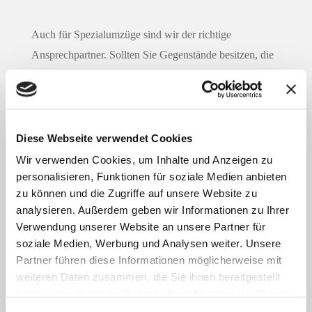
Auch für Spezialumzüge sind wir der richtige
Ansprechpartner. Sollten Sie Gegenstände besitzen, die
besonders schwer, groß, sperrig, empfindlich oder
kostbar sind, wie beispielsweise
Klaviere, Tresore,
Maschinen, Kunstwerke, Automaten, schwere Öfen,
etc., dann können wir Ihnen dabei problemlos behilflich
Diese Webseite verwendet Cookies
sein. Sollten Ihre Gegenstände eine spezielle
Wir verwenden Cookies, um Inhalte und Anzeigen zu
Verpackung oder eine besondere Vorbehandlung
personalisieren, Funktionen für soziale Medien anbieten
zu können und die Zugriffe auf unsere Website zu
benötigen, kümmern wir uns selbstverständlich auch
analysieren. Außerdem geben wir Informationen zu Ihrer
darum.
Verwendung unserer Website an unsere Partner für
soziale Medien, Werbung und Analysen weiter. Unsere
Partner führen diese Informationen möglicherweise mit
weiteren Daten zusammen, die Sie ihnen bereitgestellt
haben oder die sie im Rahmen Ihrer Nutzung der Dienste
Für
Spezialumzüge
stehen uns verschiedene Hilfsmittel
gesammelt haben.