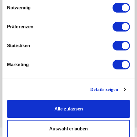
Einwilligungsauswahl
zur Verfügung, mit denen wir Ihren Auftrag stressfrei
Notwendig
und unkompliziert durchführen können, z.B. mit unseren
elektrischen „Treppensteigern“.
Damit transportieren
Präferenzen
wir empfindliche oder schwere Gegenstände bis 500 kg
sicher durch Treppenhäuser und natürlich auch bis zum
Statistiken
Transporter oder LKW. Sollte der Transport über das
Treppenhaus oder einen Aufzug nicht möglich sein,
Marketing
stehen uns ebenfalls
spezielle Außenaufzüge
zur
Verfügung, mit denen sperrige Gegenstände (z.B.
Sitzlandschaft) bis in den 5. Stock transportiert werden
Details zeigen
können. So stellen wir sicher, dass Sie bei Ihrem Umzug
Ihr gesamtes Hab und Gut mit in Ihre neue Wohnung
Alle zulassen
nehmen können.
Auswahl erlauben