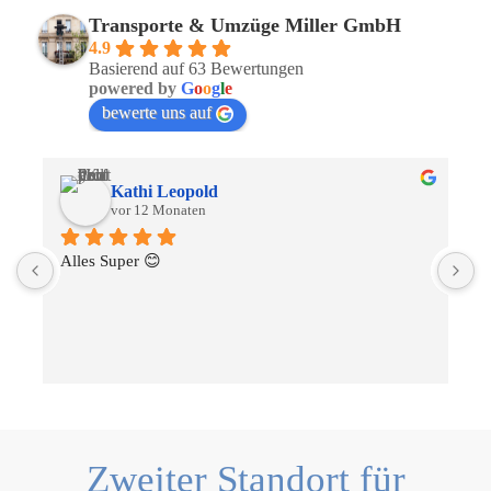
Transporte & Umzüge Miller GmbH
4.9
Basierend auf 63 Bewertungen
powered by
G
o
o
g
l
e
bewerte uns auf
Kathi Leopold
vor 12 Monaten
Alles Super 😊
S
u
Zweiter Standort für