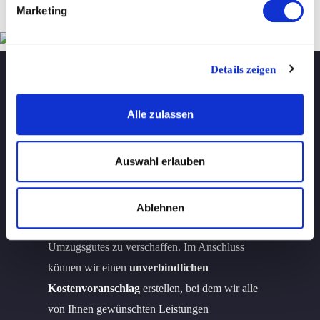
Marketing
Details zeigen
Umzug in München: Bequem
Alle zulassen
und unkompliziert
Auswahl erlauben
Ihr Umzug wird langfristig im Voraus geplant
und beginnt mit einem persönlichen Termin bei
Ihnen vor Ort. Diesen nutzen wir, um uns einen
Ablehnen
Überblick über die Art und das Volumen Ihres
Umzugsgutes zu verschaffen. Im Anschluss
können wir einen
unverbindlichen
Kostenvoranschlag
erstellen, bei dem wir alle
von Ihnen gewünschten Leistungen