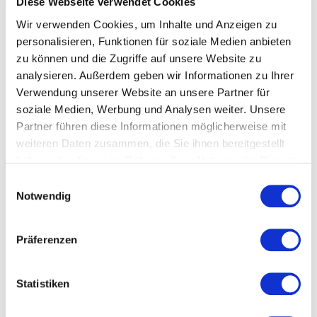
Diese Webseite verwendet Cookies
Wir verwenden Cookies, um Inhalte und Anzeigen zu
Beispielangebote inkl. Anfahrt:
personalisieren, Funktionen für soziale Medien anbieten
zu können und die Zugriffe auf unsere Website zu
3,5to. mit 2 Mann und 3 Stunden für 395,00 €
analysieren. Außerdem geben wir Informationen zu Ihrer
3,5to. mit 2 Mann und 4 Stunden für 485,00 €
Verwendung unserer Website an unsere Partner für
7,5 to. mit 4 Mann und 8 Stunden für 1.790,00 €
soziale Medien, Werbung und Analysen weiter. Unsere
Partner führen diese Informationen möglicherweise mit
weiteren Daten zusammen, die Sie ihnen bereitgestellt
Zusätzliche Informationen:
haben oder die sie im Rahmen Ihrer Nutzung der Dienste
gesammelt haben.
Mindesteinsatz 4 Stunden
Einwilligungsauswahl
Notwendig
Gerne können wir Packmaterialen vor Ihrem Umzug zur
Verfügung stellen.
Präferenzen
1 Umzugsfachkraft
für 45,00 €
Umzüge außerhalb von München
zzgl. Transportkosten
Statistiken
Alle genannten Preise sind inkl. MwSt.