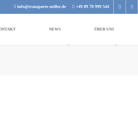
info@transporte-miller.de
+49 89 70 999 544
ONTAKT
NEWS
ÜBER UNS
Startseite
Umzüge
Full Service-Umzug