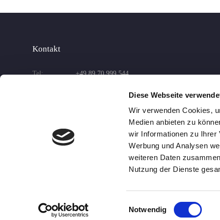
Kontakt
Tel:
+49 89 70 999 544
Mobil:
+49 176 3010 3295
Diese Webseite verwende
E-Mail:
info@transporte-miller.de
Wir verwenden Cookies, um
Medien anbieten zu können
wir Informationen zu Ihre
Werbung und Analysen weit
weiteren Daten zusammen, 
Nutzung der Dienste gesa
Einwilligungsauswahl
Notwendig