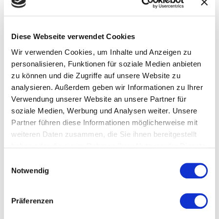
September 2025
Juni 2025
Diese Webseite verwendet Cookies
Mai 2025
Wir verwenden Cookies, um Inhalte und Anzeigen zu
personalisieren, Funktionen für soziale Medien anbieten
März 2025
zu können und die Zugriffe auf unsere Website zu
analysieren. Außerdem geben wir Informationen zu Ihrer
Verwendung unserer Website an unsere Partner für
soziale Medien, Werbung und Analysen weiter. Unsere
Partner führen diese Informationen möglicherweise mit
weiteren Daten zusammen, die Sie ihnen bereitgestellt
haben oder die sie im Rahmen Ihrer Nutzung der Dienste
gesammelt haben.
Einwilligungsauswahl
Neueste Beiträge
Notwendig
Warum professionelle Möbelmontage deinen Umzug rettet
Präferenzen
Warum du bei einer Haushaltsauflösung nicht einfach alles
wegwerfen solltest