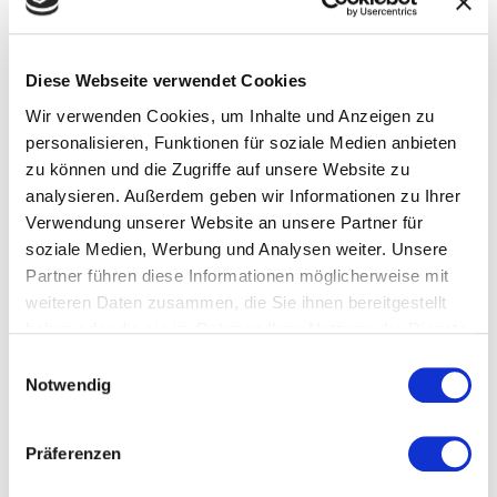
Unterschied macht
By
TransporteMiller
on
19. Mai 2025
Diese Webseite verwendet Cookies
Weiterlesen
Wir verwenden Cookies, um Inhalte und Anzeigen zu
personalisieren, Funktionen für soziale Medien anbieten
zu können und die Zugriffe auf unsere Website zu
analysieren. Außerdem geben wir Informationen zu Ihrer
Verwendung unserer Website an unsere Partner für
soziale Medien, Werbung und Analysen weiter. Unsere
Warum ein Umzug ins Ausland mehr ist als
Partner führen diese Informationen möglicherweise mit
nur Kisten packen
weiteren Daten zusammen, die Sie ihnen bereitgestellt
By
TransporteMiller
on
13. Mai 2025
haben oder die sie im Rahmen Ihrer Nutzung der Dienste
gesammelt haben.
Einwilligungsauswahl
Weiterlesen
Notwendig
Präferenzen