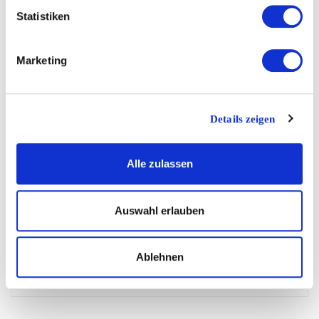
Statistiken
Warum ein Seniorenumzug mehr ist als nur
ein Ortswechsel
Marketing
By
TransporteMiller
on
8. Mai 2025
Weiterlesen
Details zeigen
Alle zulassen
Wie wähle ich ein seriöse und professionelle
Auswahl erlauben
Umzugsfirma aus?
By
TransporteMiller
on
21. März 2025
Ablehnen
Weiterlesen